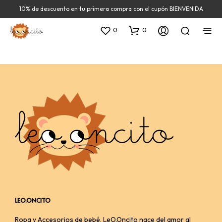
10% de descuento en tu primera compra con el cupón BIENVENIDA
0
0
LEO.ONCITO
Ropa y Accesorios de bebé. LeO.Oncito nace del amor al