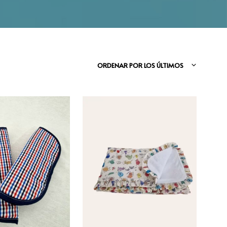
O
D
U
C
T
O
S
ORDENAR POR LOS ÚLTIMOS
E
N
E
L
C
A
R
R
I
T
O
.