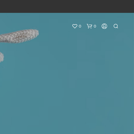
0
0
N
O
H
A
Y
P
R