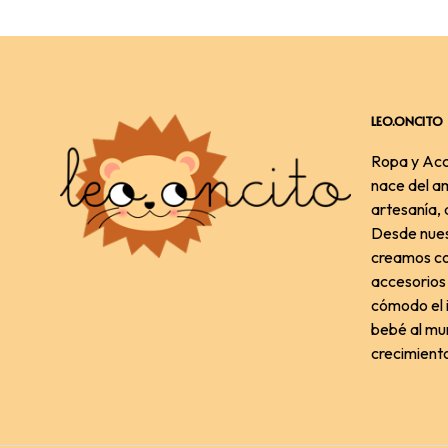
LEO.ONCITO
Ropa y Acc
nace del am
artesanía, a
Desde nues
creamos co
accesorios 
cómodo el i
bebé al mu
crecimient