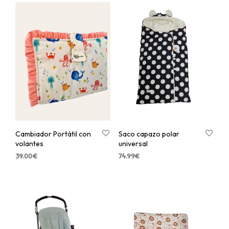
Cambiador Portátil con
Saco capazo polar
volantes
universal
39.00
€
74.99
€