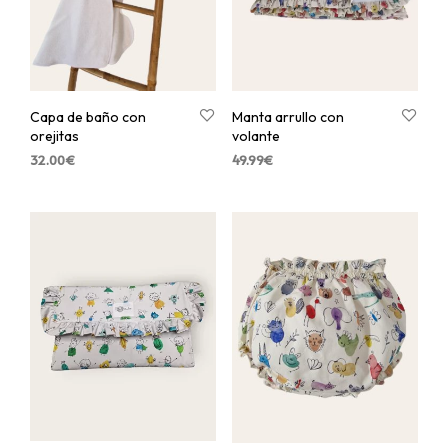
Capa de baño con
Manta arrullo con
orejitas
volante
32.00
€
49.99
€