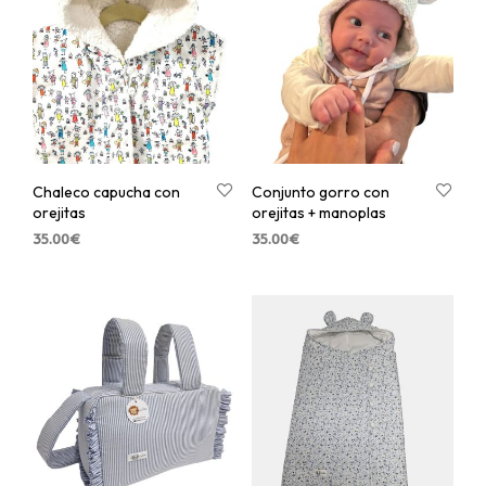
Chaleco capucha con
Conjunto gorro con
orejitas
orejitas + manoplas
35.00
€
35.00
€